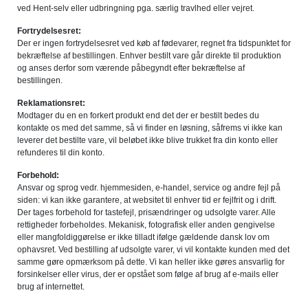
ved Hent-selv eller udbringning pga. særlig travlhed eller vejret.
Fortrydelsesret:
Der er ingen fortrydelsesret ved køb af fødevarer, regnet fra tidspunktet for
bekræftelse af bestillingen. Enhver bestilt vare går direkte til produktion
og anses derfor som værende påbegyndt efter bekræftelse af
bestillingen.
Reklamationsret:
Modtager du en en forkert produkt end det der er bestilt bedes du
kontakte os med det samme, så vi finder en løsning, såfrems vi ikke kan
leverer det bestilte vare, vil beløbet ikke blive trukket fra din konto eller
refunderes til din konto.
Forbehold:
Ansvar og sprog vedr. hjemmesiden, e-handel, service og andre fejl på
siden: vi kan ikke garantere, at websitet til enhver tid er fejlfrit og i drift.
Der tages forbehold for tastefejl, prisændringer og udsolgte varer. Alle
rettigheder forbeholdes. Mekanisk, fotografisk eller anden gengivelse
eller mangfoldiggørelse er ikke tilladt ifølge gældende dansk lov om
ophavsret. Ved bestilling af udsolgte varer, vi vil kontakte kunden med det
samme gøre opmærksom på dette. Vi kan heller ikke gøres ansvarlig for
forsinkelser eller virus, der er opstået som følge af brug af e-mails eller
brug af internettet.