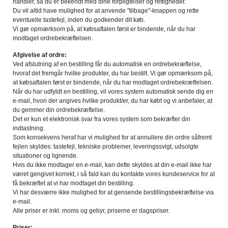
handler, så du er bekendt med dine forpligtelser og rettigheder.
Du vil altid have mulighed for at anvende "tilbage"-knappen og rette
eventuelle tastefejl, inden du godkender dit køb.
Vi gør opmærksom på, at købsaftalen først er bindende, når du har
modtaget ordrebekræftelsen.
Afgivelse af ordre:
Ved afslutning af en bestilling får du automatisk en ordrebekræftelse,
hvoraf det fremgår hvilke produkter, du har bestilt. Vi gør opmærksom på,
at købsaftalen først er bindende, når du har modtaget ordrebekræftelsen.
Når du har udfyldt en bestilling, vil vores system automatisk sende dig en
e-mail, hvori der angives hvilke produkt/er, du har købt og vi anbefaler, at
du gemmer din ordrebekræftelse.
Det er kun et elektronisk svar fra vores system som bekræfter din
indtastning.
Som konsekvens heraf har vi mulighed for at annullere din ordre såfremt
fejlen skyldes: tastefejl, tekniske problemer, leveringssvigt, udsolgte
situationer og lignende.
Hvis du ikke modtager en e-mail, kan dette skyldes at din e-mail ikke har
været gengivet korrekt, i så fald kan du kontakte vores kundeservice for at
få bekræftet at vi har modtaget din bestilling.
Vi har desværre ikke mulighed for at gensende bestillingsbekræftelse via
e-mail.
Alle priser er inkl. moms og gebyr, priserne er dagspriser.
Priser: