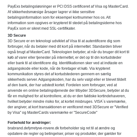
PayExs betalingsløsninger er PCI DSS certificeret af Visa og MasterCard.
Af sikkerhedsmæsige årsager lagrer vi ikke sensitive
betalingsinformation som for eksempel kortnummer hos os. Alt
information som opgives er krypteret til stedet på betalingsiderne hos
PayEx som er sikret med SSL-certifikater.
3D Secure
3D Secure er en teknologi udviklet af Visa til at autentificere dig som
forbruger, når du betaler med dit kort på internettet. Standarden bliver
også brugt af MasterCard. Teknologien betyder, at når du bruger dit kort til
køb af varer eller tjenester på internettet, er det op til din kortudsteder
eller bank til at identificere dig. Identifikationen sker ved at indtaste en
adgangskode eller kode, når de foretager et køb. Via krypteret
kommunikation styres det af kortudstederen gennem en særlig
sikkerheds server. Adgangskoden, har du selv valgt eller er blevet tildelt
af den bank, der har udstedt kortet. Fordelen som forbruger, ved at
anvende en online betalingstjeneste der tilbyder 3DSecure, betyder at du
får en mulighed for at kontrollere, at du er den faktiske kortindehaveren,
hvilket betyder mindre risiko for, at kortet misbruges. VISA´s varemærke,
der angiver, at kort transaktionen er verificeret med 3DSecure er "Verified
by Visa" og MasterCards varemærke er "SecureCode"
Forbehold for ændringer:
brabrand.defyrretyve-rovere.dk forbeholder sig ret til at ændre og
opdatere de regler og betingelser, priser og produkter, der gælder for