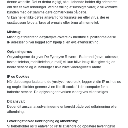
denne website. Det er derfor vigtigt, at du løbende holder dig orienteret
om der er sket ændringer. Ved bestilling af udsolgte varer, vi vil kontakte
kunden med det samme gøre opmærksom på dette.
Vi kan heller ikke gøres ansvarlig for forsinkelser eller virus, der er
opstået som følge af brug af e-mails eller brug af internettet.
Misbrug:
Misbrug af brabrand.defyrretyve-rovere.dk medføre til politianmeldelse.
IP adresser bliver logget som hjælp til en evt. efterforskning.
Oplysningerne:
Oplysningerne du giver De Fyrretyve Røvere - Brabrand (navn, adresse,
fastnet telefon, mobiltelefon, e-mail) vil kun blive brugt til at give dig en
bedre service og vil naturligvis ikke blive videregivet til andre.
IP og Cookies:
Når du besøger brabrand.defyrretyve-rovere.dk, logger vi din IP nr. hos os
og nogle tilfælder gemme vi en lille fil 'cookie' i din computer for at
forbedre service. De oplysninger hverken vidergives eller sælges.
Dit ansvar:
Det er dit ansvar at oplysningerne er korrekt både ved udbringning eller
afhentning.
Leveringstid ved udbringning og afhentning:
Vi forbeholder os til enhver tid ret til at ændre og opdatere leveringstid