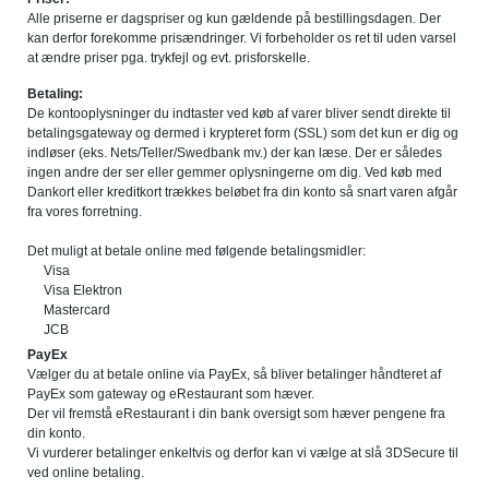
Alle priserne er dagspriser og kun gældende på bestillingsdagen. Der
kan derfor forekomme prisændringer. Vi forbeholder os ret til uden varsel
at ændre priser pga. trykfejl og evt. prisforskelle.
Betaling:
De kontooplysninger du indtaster ved køb af varer bliver sendt direkte til
betalingsgateway og dermed i krypteret form (SSL) som det kun er dig og
indløser (eks. Nets/Teller/Swedbank mv.) der kan læse. Der er således
ingen andre der ser eller gemmer oplysningerne om dig. Ved køb med
Dankort eller kreditkort trækkes beløbet fra din konto så snart varen afgår
fra vores forretning.
Det muligt at betale online med følgende betalingsmidler:
Visa
Visa Elektron
Mastercard
JCB
PayEx
Vælger du at betale online via PayEx, så bliver betalinger håndteret af
PayEx som gateway og eRestaurant som hæver.
Der vil fremstå eRestaurant i din bank oversigt som hæver pengene fra
din konto.
Vi vurderer betalinger enkeltvis og derfor kan vi vælge at slå 3DSecure til
ved online betaling.