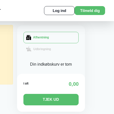
T
Log ind
Tilmeld dig
Afhentning
Udbringning
Din indkøbskurv er tom
0,00
i alt
TJEK UD