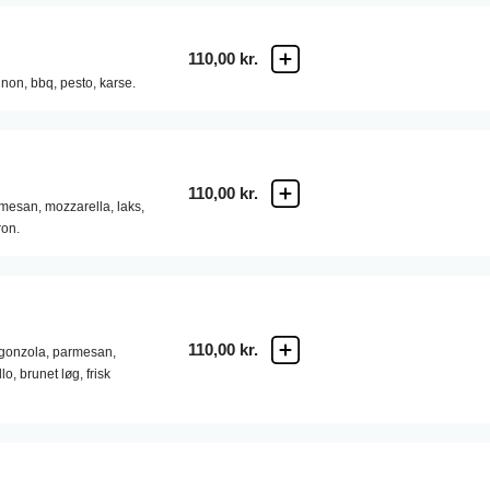
110,00 kr.
non,
bbq,
pesto,
karse.
110,00 kr.
mesan,
mozzarella,
laks,
ron.
110,00 kr.
gonzola,
parmesan,
lo,
brunet løg,
frisk