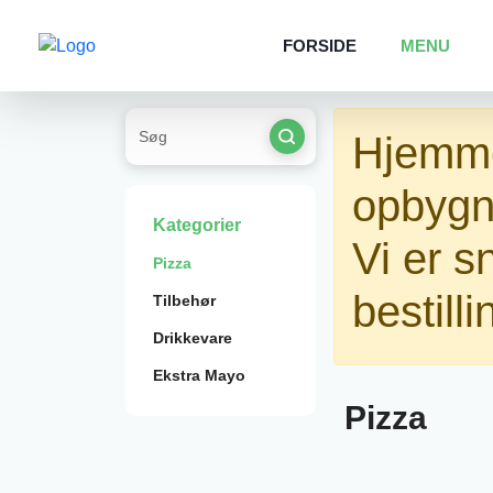
FORSIDE
MENU
Hjemme
opbygn
Kategorier
Vi er s
Pizza
bestilli
Tilbehør
Drikkevare
Ekstra Mayo
Pizza