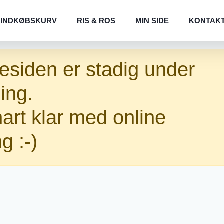
INDKØBSKURV
RIS & ROS
MIN SIDE
KONTAK
siden er stadig under
ing.
nart klar med online
ng :-)