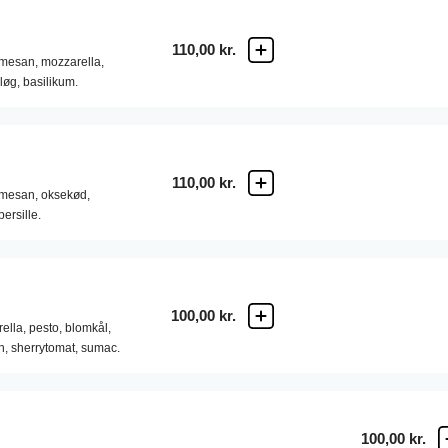
110,00 kr.
mesan,
mozzarella,
løg,
basilikum.
110,00 kr.
mesan,
oksekød,
persille.
100,00 kr.
ella,
pesto,
blomkål,
h,
sherrytomat,
sumac.
100,00 kr.