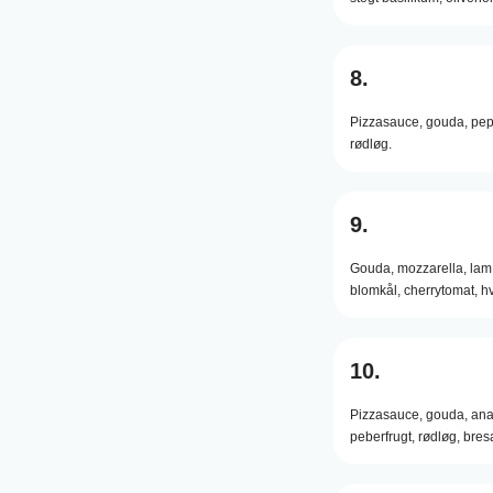
8.
Pizzasauce,
gouda,
pep
rødløg.
9.
Gouda,
mozzarella,
lam
blomkål,
cherrytomat,
hv
10.
Pizzasauce,
gouda,
ana
peberfrugt,
rødløg,
bres