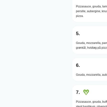
Pizzasauce,
gouda,
lam
persille,
aubergine,
knus
pizza.
5.
Gouda,
mozzarella,
par
grønkål,
hvidløg på pizz
6.
Gouda,
mozzarella,
aub
7.
Pizzasauce,
gouda,
buf
stegt basilikum,
olivenol