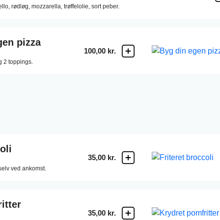
llo,
rødløg,
mozzarella,
trøffelolie,
sort peber.
gen pizza
100,00 kr.
g 2 toppings.
oli
35,00 kr.
 selv ved ankomst.
itter
35,00 kr.