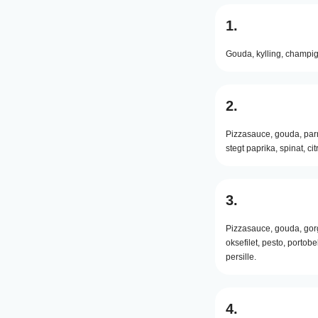
1.
Gouda,
kylling,
champig
2.
Pizzasauce,
gouda,
par
stegt paprika,
spinat,
cit
3.
Pizzasauce,
gouda,
gor
oksefilet,
pesto,
portobel
persille.
4.