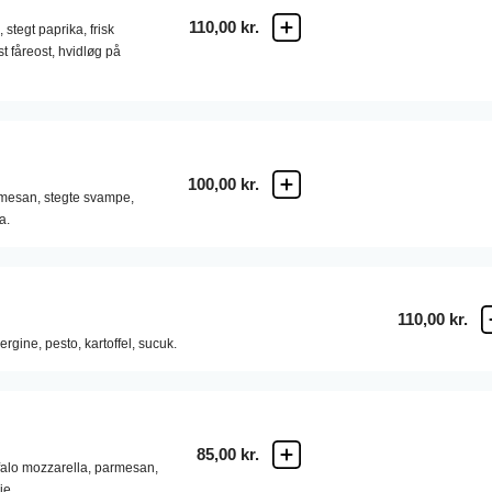
110,00 kr.
,
stegt paprika,
frisk
t fåreost,
hvidløg på
100,00 kr.
mesan,
stegte svampe,
a.
110,00 kr.
ergine,
pesto,
kartoffel,
sucuk.
85,00 kr.
falo mozzarella,
parmesan,
ie.