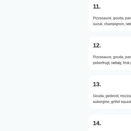
11.
Pizzasauce,
gouda,
par
sucuk,
champignon,
rød
12.
Pizzasauce,
gouda,
par
peberfrugt,
rødløg,
frisk 
13.
Gouda,
gedeost,
mozzar
aubergine,
grillet squas
14.